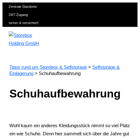
Zum
Zentrale Standorte
Inhalt
24/7 Zugang
springen
sicher & versichert!
Tipps rund um Storebox & Selfstorage
>
Selfstorage &
Einlagerung
>
Schuhaufbewahrung
Schuhaufbewahrung
Wohl kaum ein anderes Kleidungsstück nimmt so viel Platz
ein wie Schuhe. Denn hier sammelt sich über die Jahre gut